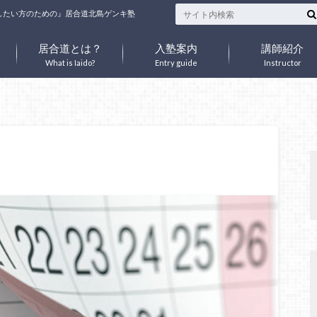
したい方のための』居合道北島ゲンキ塾
居合道とは？
入塾案内
講師紹介
What is Iaido?
Entry guide
Instructor