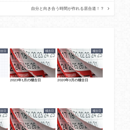
自分と向き合う時間が作れる居合道！？
稽古日
稽古日
稽古日
2023年1月の稽古日
2020年3月の稽古日
稽古日
稽古日
稽古日