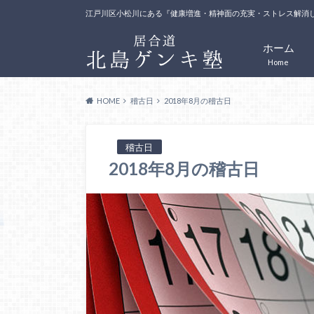
江戸川区小松川にある『健康増進・精神面の充実・ストレス解消
ホーム
Home
HOME
稽古日
2018年8月の稽古日
稽古日
2018年8月の稽古日