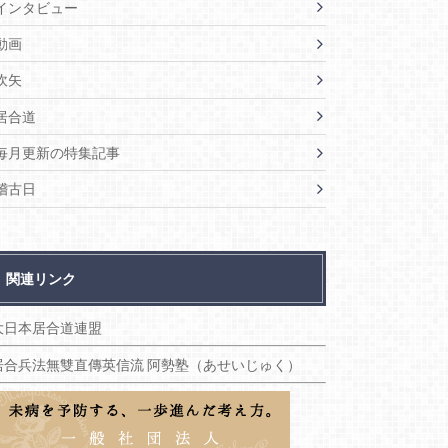
インタビュー
動画
吹矢
居合道
毎月更新の特集記事
稽古日
関連リンク
大日本居合道連盟
居合兵法無雙直傳英信流 阿勢塾（あせいじゅく）