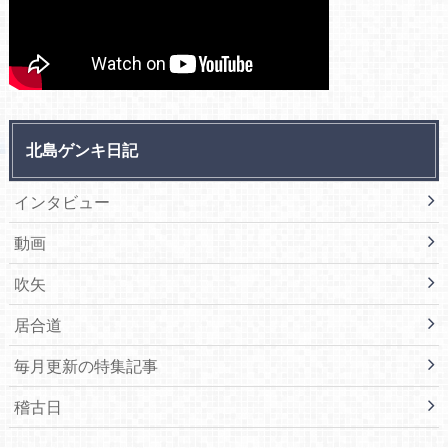
北島ゲンキ日記
インタビュー
動画
吹矢
居合道
毎月更新の特集記事
稽古日