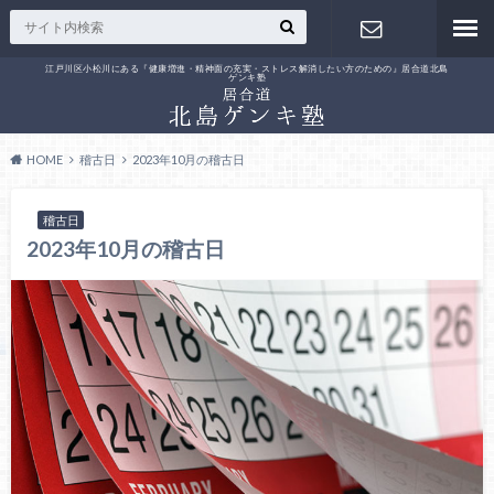
江戸川区小松川にある『健康増進・精神面の充実・ストレス解消したい方のための』居合道北島
ゲンキ塾
お問い合わ
せ
HOME
稽古日
2023年10月の稽古日
稽古日
2023年10月の稽古日