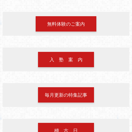
無料体験のご案内
入 塾 案 内
毎月更新の特集記事
稽 古 日