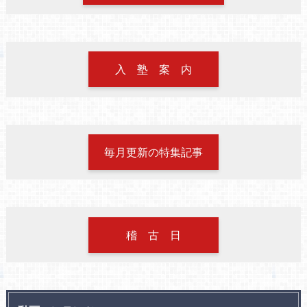
入 塾 案 内
毎月更新の特集記事
稽 古 日