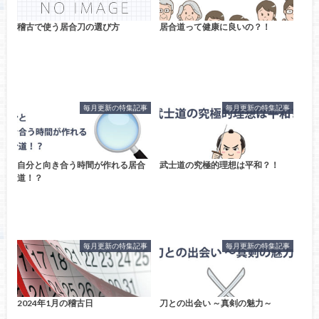
稽古で使う居合刀の選び方
居合道って健康に良いの？！
毎月更新の特集記事
毎月更新の特集記事
自分と向き合う時間が作れる居合
武士道の究極的理想は平和？！
道！？
毎月更新の特集記事
毎月更新の特集記事
2024年1月の稽古日
刀との出会い ～真剣の魅力～