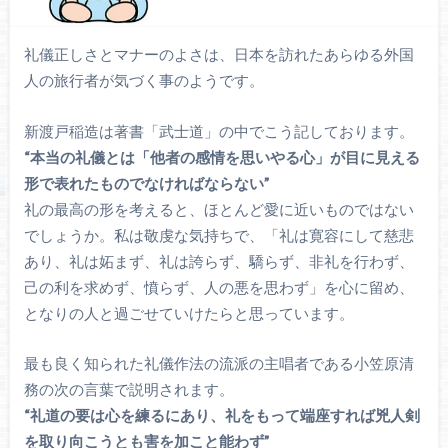
礼儀正しさとマナーのよさは、日本を訪れたあらゆる外国
人の旅行者が気づく事のようです。
新渡戸稲造は著書「武士道」の中でこう記しております。
“本当の礼儀とは「他者の感情を思いやる心」が目に見える
形で表れたものでなければならない”
礼の最高の形を考えると、ほとんど愛に近いものではない
でしょうか。私は敬虔な気持ちで、「礼は寛容にして慈悲
あり、礼は妬まず、礼は誇らず、驕らず、非礼を行わず、
己の利を求めず、憤らず、人の悪を思わず」を心に留め、
となりの人と過ごせていけたらと思っています。
最も良く知られた礼儀作法の流派の主唱者である小笠原清
務の次の言葉で説明されます。
“礼道の要は心を練るにあり、礼をもって端座すれば兇人剣
を取り向こうとも害を加こと能わず”