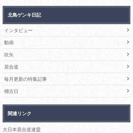
北島ゲンキ日記
インタビュー
動画
吹矢
居合道
毎月更新の特集記事
稽古日
関連リンク
大日本居合道連盟